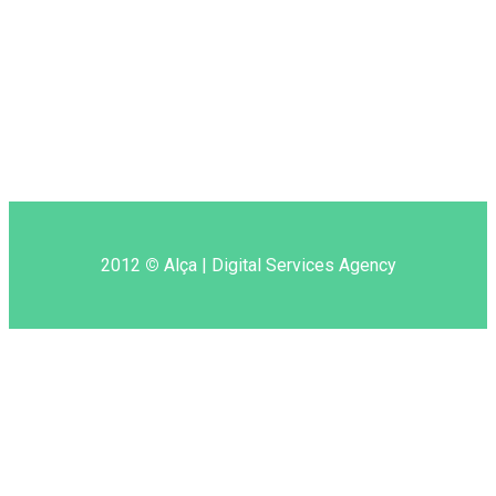
Peşəkar vebsaytların
hazırlanması
Continue reading
2012
©
Alça | Digital Services Agency